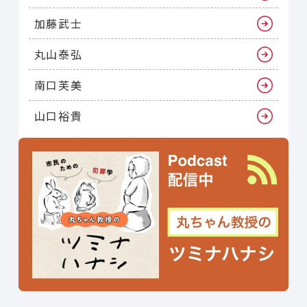
加藤武士
丸山泰弘
南口芙美
山口裕貴