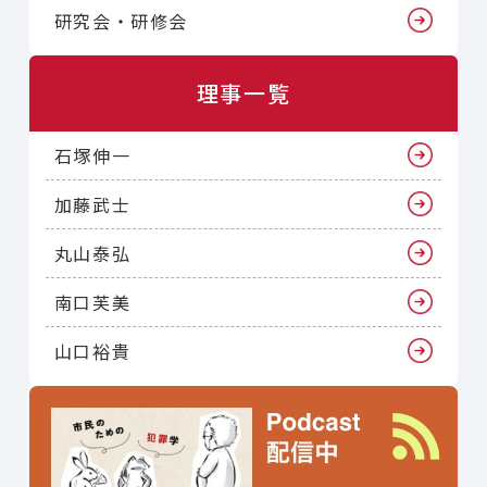
研究会・研修会
理事一覧
石塚伸一
加藤武士
丸山泰弘
南口芙美
山口裕貴