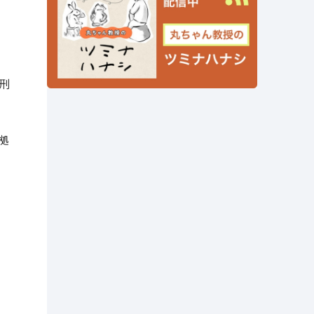
で
刑
拠