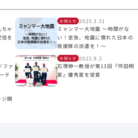
2025.3.31
お知らせ
丸ちゃ
ミャンマー大地震 〜時間がな
配信を
い！至急、地震に慣れた日本の
救援隊の派遣を！〜
2022.9.2
お知らせ
ドファ
石塚伸一教授が第13回『作田明
ーテ
賞』優秀賞を受賞
ージ開