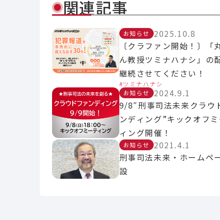
関連記事
2025.10.8
お知らせ
〔クラファン開始！〕「
ん教授ツミナハナシ」の
継続させてください！
ツミナハナシ
2024.9.1
お知らせ
9/8″刑事司法未来クラウ
ンディング”キックオフミ
ィング開催！
2021.4.1
お知らせ
刑事司法未来・ホームペ
設