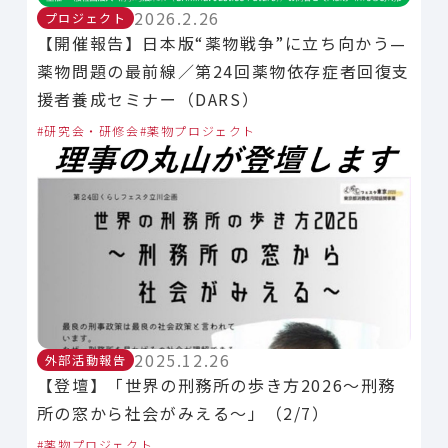
2026.2.26
プロジェクト
【開催報告】日本版“薬物戦争”に立ち向かう—
薬物問題の最前線／第24回薬物依存症者回復支
援者養成セミナー（DARS）
研究会・研修会
薬物プロジェクト
2025.12.26
外部活動報告
【登壇】「世界の刑務所の歩き方2026〜刑務
所の窓から社会がみえる〜」（2/7）
薬物プロジェクト