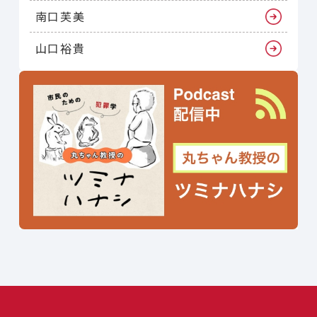
南口芙美
山口裕貴