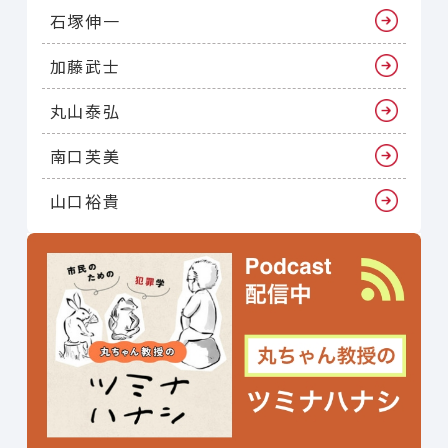
石塚伸一
加藤武士
丸山泰弘
南口芙美
山口裕貴