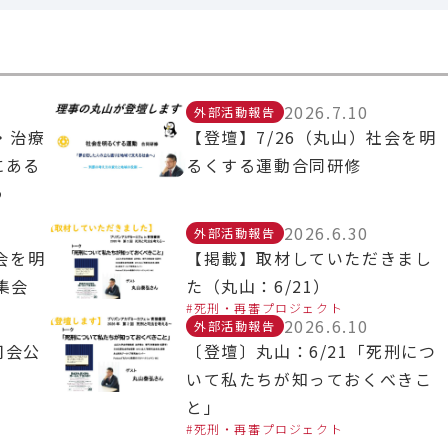
2026.7.10
外部活動報告
・治療
【登壇】7/26（丸山）社会を明
にある
るくする運動合同研修
う
2026.6.30
外部活動報告
会を明
【掲載】取材していただきまし
集会
た（丸山：6/21）
死刑・再審プロジェクト
2026.6.10
外部活動報告
司会公
〔登壇〕丸山：6/21「死刑につ
いて私たちが知っておくべきこ
と」
死刑・再審プロジェクト