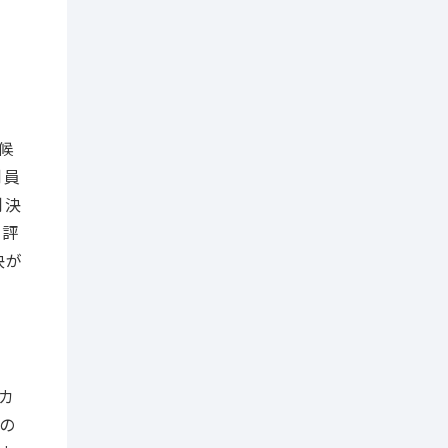
候
判員
判決
、評
決が
カ
の