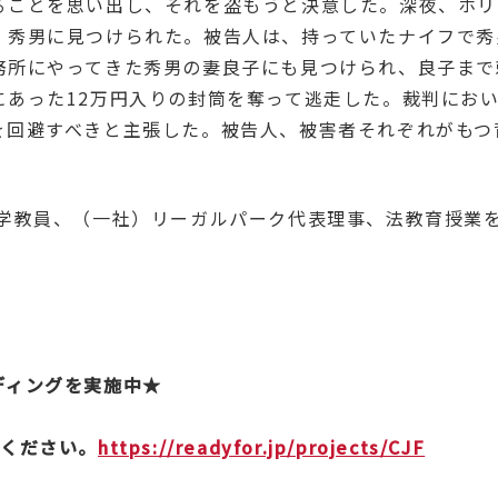
ることを思い出し、それを盗もうと決意した。深夜、ホリ
、秀男に見つけられた。被告人は、持っていたナイフで秀
務所にやってきた秀男の妻良子にも見つけられ、良子まで
にあった12万円入りの封筒を奪って逃走した。裁判にお
を回避すべきと主張した。被告人、被害者それぞれがもつ
大学教員、（一社）リーガルパーク代表理事、法教育授業
ディングを実施中★
ください。
https://readyfor.jp/projects/CJF