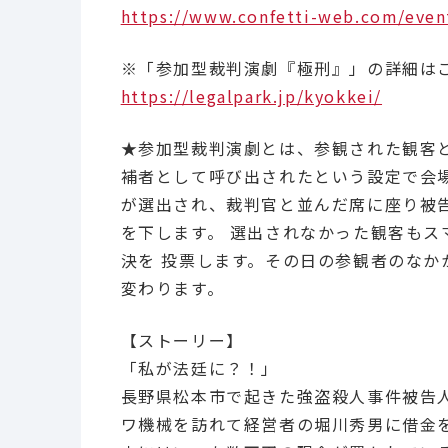
https://www.confetti-web.com/even
※「参加型裁判演劇『極刑』」の詳細は
https://legalpark.jp/kyokkei/
★参加型裁判演劇とは、参観された観客
補者として呼び出されたという設定で会
が選出され、裁判官と並んだ席に座り被
を下します。 選出されなかった観客も
決を 投票します。その日の参観者のなか
変わります。
【ストーリー】
「私が法廷に？！」
長野県松本市で起きた強盗殺人事件被告
ワ機械を訪れて経営者の堀川秀男に借金