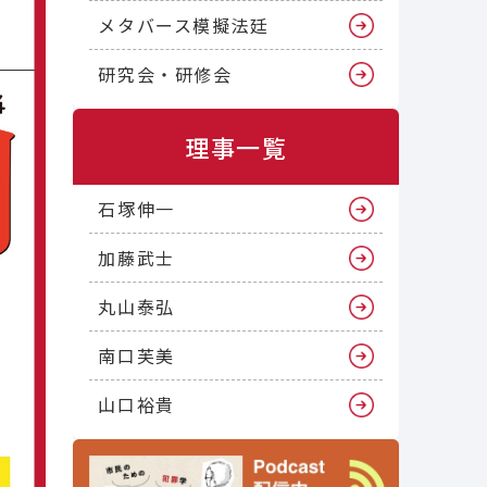
メタバース模擬法廷
研究会・研修会
理事一覧
石塚伸一
加藤武士
丸山泰弘
南口芙美
山口裕貴