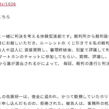
ts/1026
こちら
と一緒に判決を考える体験型演劇です。裁判所から裁判員
場にお越しいただき、ルーレットの くじ引きで６名の裁
告人や証人に 直接質問し、審理終結後、別室で評議して
スマートホンのチャットに参加してもらい、質問、評議し
から誰が選出されるかによって、 毎回、裁判の進行と判
人の佐瀬研一は、借金に追われ、かつて勤務していたホリ
を申し込んだものの、拒絶された。被告人は、事務所の机