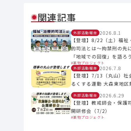
関連記事
2026.8.1
外部活動報告
【登壇】8/22（土）福祉
的司法とは～拘禁刑の先
「地域での回復」を語ろ
薬物プロジェクト
2026.7.8
外部活動報告
【登壇】7/13（丸山）社
るくする運動 大森東地区
2026.6.29
外部活動報告
【登壇】教戒師会・保護
開研修会（7/2）
薬物プロジェクト