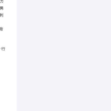
カ
男
刺
い
背
を行