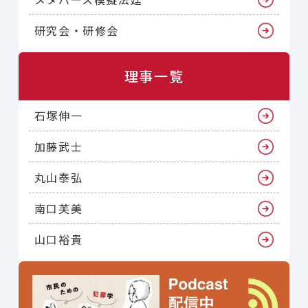
研究会・研修会
理事一覧
石塚伸一
加藤武士
丸山泰弘
南口芙美
山口裕貴