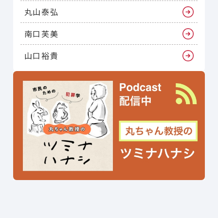
丸山泰弘
南口芙美
山口裕貴