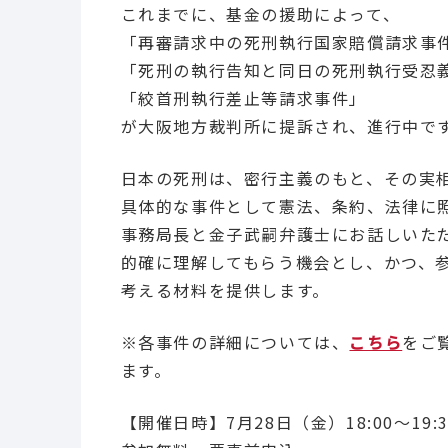
これまでに、基金の援助によって、
「再審請求中の死刑執行国家賠償請求事
「死刑の執行告知と同日の死刑執行受忍
「絞首刑執行差止等請求事件」
が大阪地方裁判所に提訴され、進行中で
日本の死刑は、密行主義のもと、その実
具体的な事件として憲法、条約、法律に
事務局長と金子武嗣弁護士にお話しいた
的確に理解してもらう機会とし、かつ、
考える材料を提供します。
※各事件の詳細については、
こちら
をご
ます。
【開催日時】7月28日（金）18:00～19