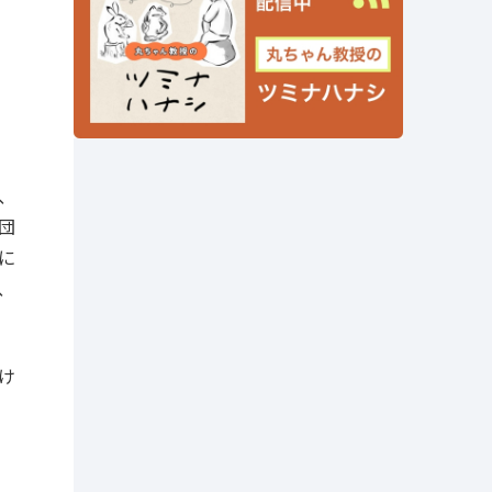
、
団
に
、
け