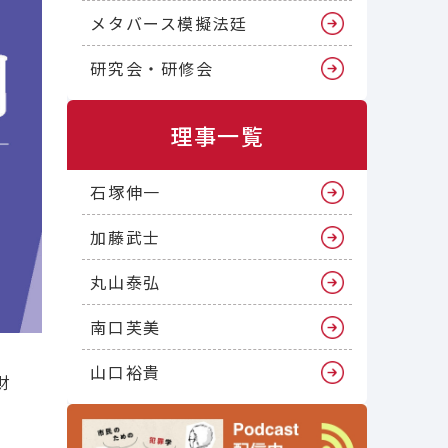
メタバース模擬法廷
研究会・研修会
理事一覧
石塚伸一
加藤武士
丸山泰弘
南口芙美
山口裕貴
財