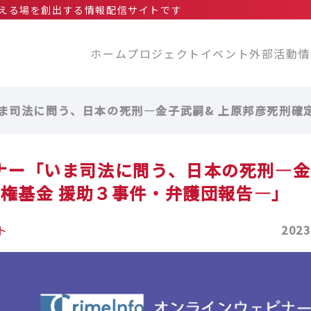
える場を創出する情報配信サイトです
ホーム
プロジェクト
イベント
外部活動情
ー「いま司法に問う、日本の死刑—金子武嗣& 上原邦彦死刑
ウェビナー「いま司法に問う、日本の死刑—
人権基金 援助３事件・弁護団報告—」
ト
2023