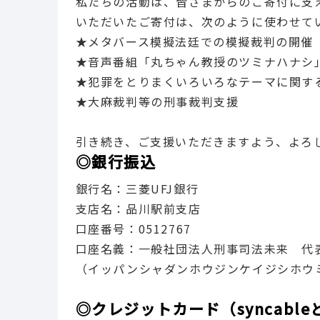
私たちの活動は、皆さまからのご寄付に支
いただいたご寄付は、次のように使わせて
★メタバース模擬法廷での模擬裁判の開催
★音声番組「丸ちゃん教授のツミナハナシ
★犯罪をとりまくいろいろなテーマに関す
★大麻裁判等の刑事裁判支援
引き続き、ご支援いただきますよう、よろ
◎銀行振込
銀行名：三菱UFJ銀行
支店名：品川駅前支店
口座番号：0512767
口座名義：一般社団法人刑事司法未来 代
（イッパンシャダンホウジンケイジシホウ
◎クレジットカード（syncab