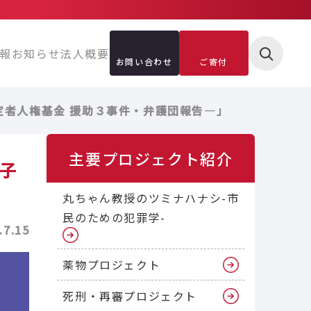
報
お知らせ
法人概要
お問い合わせ
ご寄付
確定者人権基金 援助３事件・弁護団報告—」
主要プロジェクト紹介
金子
丸ちゃん教授のツミナハナシ-市
民のための犯罪学-
.7.15
薬物プロジェクト
死刑・再審プロジェクト