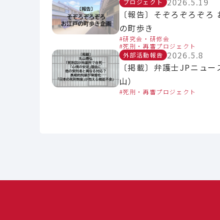
2026.5.19
プロジェクト
〔報告〕そぞろぞろぞろ 
の町歩き
研究会・研修会
死刑・再審プロジェクト
2026.5.8
外部活動報告
〔掲載〕弁護士JPニュー
山）
死刑・再審プロジェクト