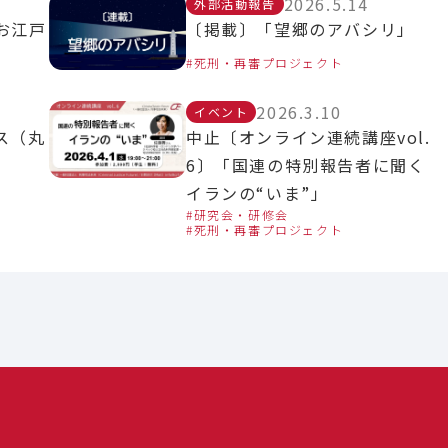
2026.5.14
外部活動報告
お江戸
〔掲載〕「望郷のアバシリ」
死刑・再審プロジェクト
2026.3.10
イベント
ス（丸
中止〔オンライン連続講座vol.
6〕「国連の特別報告者に聞く
イランの“いま”」
研究会・研修会
死刑・再審プロジェクト