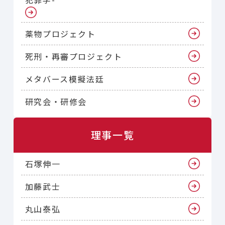
o
k
k
薬物プロジェクト
死刑・再審プロジェクト
メタバース模擬法廷
研究会・研修会
理事一覧
石塚伸一
加藤武士
丸山泰弘