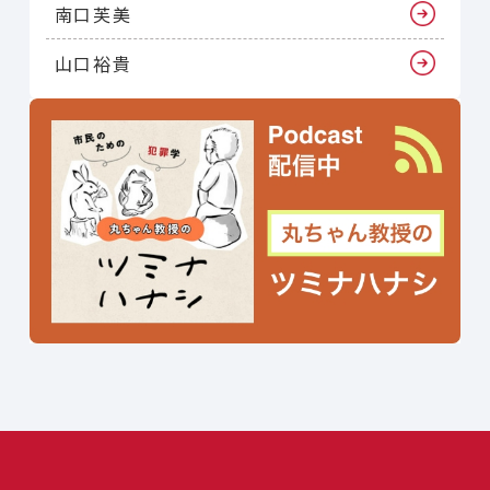
南口芙美
山口裕貴