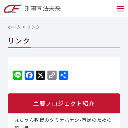
ホーム
リンク
リンク
Li
F
X
C
共
n
a
o
有
e
c
p
e
y
主要プロジェクト紹介
b
Li
o
n
丸ちゃん教授のツミナハナシ-市民のための
犯罪学-