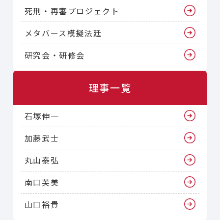
死刑・再審プロジェクト
メタバース模擬法廷
研究会・研修会
理事一覧
石塚伸一
加藤武士
丸山泰弘
南口芙美
山口裕貴