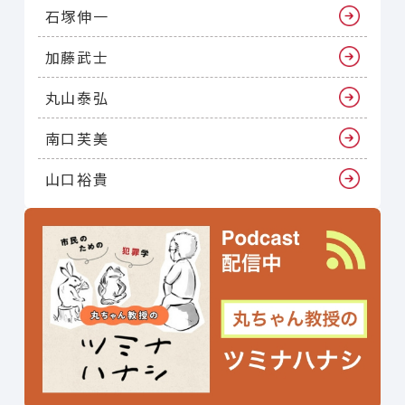
石塚伸一
加藤武士
丸山泰弘
南口芙美
山口裕貴