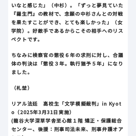
いなと感じた」（中杉）。「ずっと夢見ていた
『羅生門』の教材で、念願の中杉さんとの対戦
を果たすことができ、とても楽しかった」（女
学院）。好敵手であるからこその相手へのリス
ペクトです。
ちなみに検察官の懲役６年の求刑に対し、合議
体の判決は「懲役３年。執行猶予５年」になり
ました。
（札埜）
リアル法廷 高校生「文学模擬裁判」in Kyot
o（2025年3月31日実施）
(龍谷大学深草学舎至心館１階 矯正・保護総合
センター、後援：刑事司法未来、刑事弁護オア