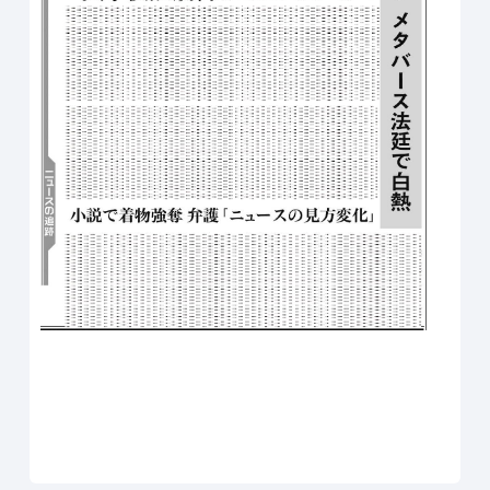
Line
Facebook
X
Copy Link
共有