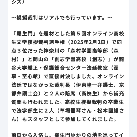
シス）
〜模擬裁判はリアルでも行っています。〜
『羅生門』を題材とした第５回オンライン高校
生文学模擬裁判選手権（2025年2月2日）で同
点３位だった神奈川の「森村学園高等部（森
村）」と岡山の「創志学園高校（創志）」が龍
谷大学矯正・保護総合センター法廷教室（深
草・至心館）で直接対決しました。オンライン
法廷ではなかった裁判長（伊東隆一弁護士、京
都弁護士会）と２人の陪席（高校生）から補充
質問も行われました。高校生模擬裁判の卒業生
で法学部生に２人（草場琶琴さん・松本國雄さ
ん）もスタッフとして参加してくれました。
前日から入洛し、羅生門ゆかりの地を巡ってイ