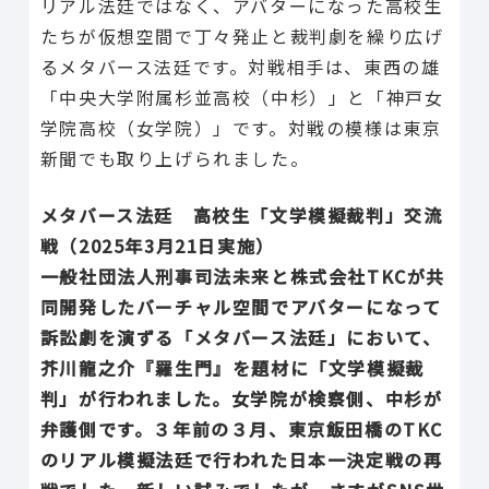
リアル法廷ではなく、アバターになった高校生
たちが仮想空間で丁々発止と裁判劇を繰り広げ
るメタバース法廷です。対戦相手は、東西の雄
「中央大学附属杉並高校（中杉）」と「神戸女
学院高校（女学院）」です。対戦の模様は東京
新聞でも取り上げられました。
メタバース法廷 高校生「文学模擬裁判」交流
戦（2025年3月21日実施）
一般社団法人刑事司法未来と株式会社TKCが共
同開発したバーチャル空間でアバターになって
訴訟劇を演ずる「メタバース法廷」において、
芥川龍之介『羅生門』を題材に「文学模擬裁
判」が行われました。女学院が検察側、中杉が
弁護側です。３年前の３月、東京飯田橋のTKC
のリアル模擬法廷で行われた日本一決定戦の再