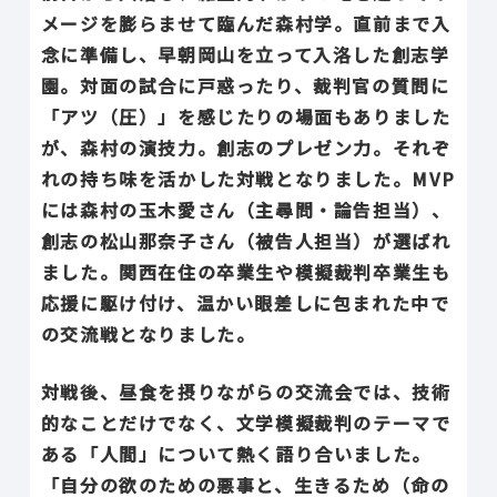
メージを膨らませて臨んだ森村学。直前まで入
念に準備し、早朝岡山を立って入洛した創志学
園。対面の試合に戸惑ったり、裁判官の質問に
「アツ（圧）」を感じたりの場面もありました
が、森村の演技力。創志のプレゼン力。それぞ
れの持ち味を活かした対戦となりました。MVP
には森村の玉木愛さん（主尋問・論告担当）、
創志の松山那奈子さん（被告人担当）が選ばれ
ました。関西在住の卒業生や模擬裁判卒業生も
応援に駆け付け、温かい眼差しに包まれた中で
の交流戦となりました。
対戦後、昼食を摂りながらの交流会では、技術
的なことだけでなく、文学模擬裁判のテーマで
ある「人間」について熱く語り合いました。
「自分の欲のための悪事と、生きるため（命の