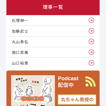
理事一覧
石塚伸一
加藤武士
丸山泰弘
南口芙美
山口裕貴