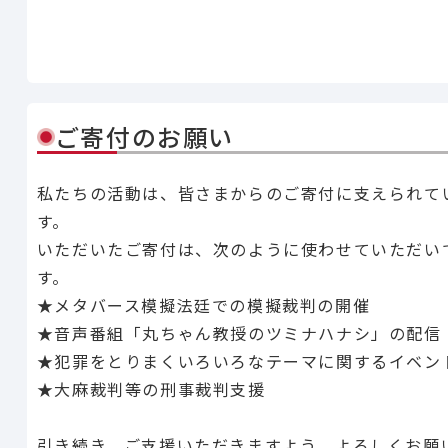
Line
Facebook
X
Copy Lin
共有
k
ご寄付のお願い
私たちの活動は、皆さまからのご寄付に支えられて
す。
いただいたご寄付は、次のように使わせていただい
す。
★メタバース模擬法廷での模擬裁判の開催
★音声番組「丸ちゃん教授のツミナハナシ」の配信
★犯罪をとりまくいろいろなテーマに関するイベン
★大麻裁判等の刑事裁判支援
引き続き、ご支援いただきますよう、よろしくお願