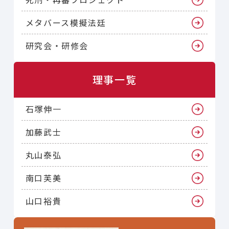
メタバース模擬法廷
研究会・研修会
理事一覧
石塚伸一
加藤武士
丸山泰弘
南口芙美
山口裕貴