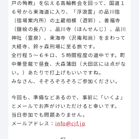
戸の殉教」を伝える高輪教会を回って、国道１
６号から東海道に入り、「浮浪雲」の品川宿
（宿場案内所）の土蔵相模（遊郭）、善福寺
（鏝絵の長八）、品川寺（ほんせんじ）、品川
神社（霊泉）、東海寺（沢庵和尚）をまわって
大経寺、鈴ヶ森刑場に至る旅です。
全行程５〜６キロ、５時間程度の道中です。町
中華登龍で昼食、大森蒲田（大田区には点がな
い。）あたりで打上げもいいですね。
みなさん、そぞろぞろぞろご参加ください。
今回も、準備などあるので、事前に「いくよ」
とメールでお声がけいただけると幸いです。
当日参加でも問題ありません。
メールアドレス：
info@cjf.jp