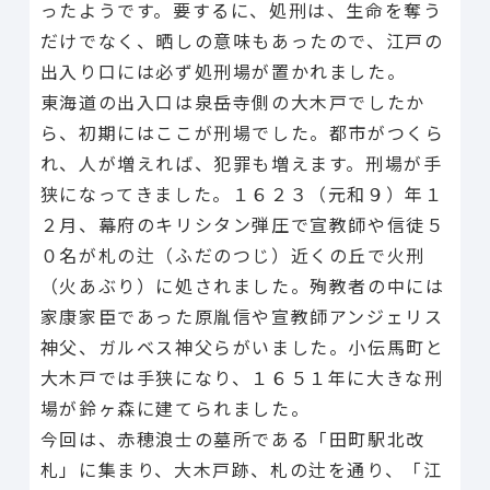
ったようです。要するに、処刑は、生命を奪う
だけでなく、晒しの意味もあったので、江戸の
出入り口には必ず処刑場が置かれました。
東海道の出入口は泉岳寺側の大木戸でしたか
ら、初期にはここが刑場でした。都市がつくら
れ、人が増えれば、犯罪も増えます。刑場が手
狭になってきました。１６２３（元和９）年１
２月、幕府のキリシタン弾圧で宣教師や信徒５
０名が札の辻（ふだのつじ）近くの丘で火刑
（火あぶり）に処されました。殉教者の中には
家康家臣であった原胤信や宣教師アンジェリス
神父、ガルベス神父らがいました。小伝馬町と
大木戸では手狭になり、１６５１年に大きな刑
場が鈴ヶ森に建てられました。
今回は、赤穂浪士の墓所である「田町駅北改
札」に集まり、大木戸跡、札の辻を通り、「江