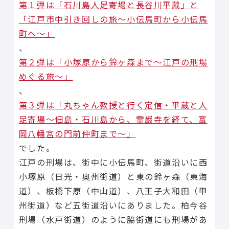
第１弾は「石川島人足寄場と長谷川平蔵」と
「江戸市中引き回しの旅〜小伝馬町から小伝馬
町へ〜」
、
第２弾は「小塚原から鈴ヶ森まで〜江戸の刑場
めぐる旅〜」
、
第３弾は「丸ちゃん教授と行く定信・平蔵と人
足寄場〜佃島・石川島から、霊巌寺を経て、富
岡八幡宮の門前仲町まで〜」
でした。
江戸の刑場は、街中に小伝馬町、街道沿いに西
小塚原（日光・奥州街道）と東の鈴ヶ森（東海
道）、板橋下原（中山道）、八王子大和田（甲
州街道）など五街道沿いにありました。柏今谷
刑場（水戸街道）のように脇街道にも刑場があ