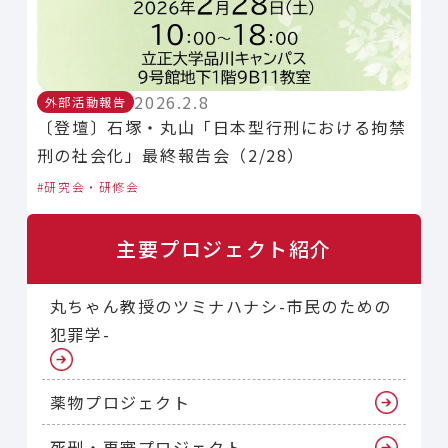
2026.2.8
外部活動報告
〔登壇〕石塚・丸山「日本型行刑における拘禁
刑の社会化」最終報告会（2/28）
研究会・研修会
主要プロジェクト紹介
丸ちゃん教授のツミナハナシ-市民のための
犯罪学-
薬物プロジェクト
死刑・再審プロジェクト