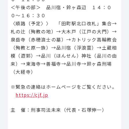
＜午後の部＞ 品川宿・鈴ヶ森辺 １４：０
０〜１６：３０
〈順路（予定〉〉 「田町駅北口改札」集合→
札の辻（殉教の地）→大木戸（江戸の大門）→
泉岳寺（赤穂浪士の墓）→カトリック高輪教会
（殉教と原一族）→品川宿（浮浪雲）→土蔵相
模（遊郭）→品川（ほんせん）神社（品川の由
来）→東海寺→善福寺→品川寺→鈴ヶ森刑場
（大経寺）
※緊急の連絡はホームページをご覧ください。
https://cjf.jp
主 催：刑事司法未来（代表・石塚伸一）