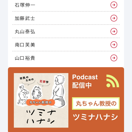
石塚伸一
加藤武士
丸山泰弘
南口芙美
山口裕貴