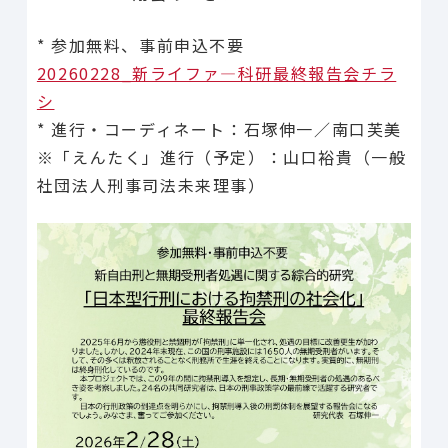
* 参加無料、事前申込不要
20260228_新ライファ―科研最終報告会チラ
シ
* 進行・コーディネート：石塚伸一／南口芙美
※「えんたく」進行（予定）：山口裕貴（一般
社団法人刑事司法未来理事）