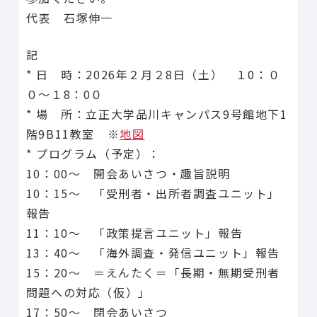
代表 石塚伸一
記
* 日 時：2026年２月２8日（土） １0：０
０～１8：0０
* 場 所：立正大学品川キャンパス9号館地下1
階9B11教室 ※
地図
* プログラム（予定）：
10：00～ 開会あいさつ・趣旨説明
10：15～ 「受刑者・出所者調査ユニット」
報告
11：10～ 「政策提言ユニット」報告
13：40～ 「海外調査・発信ユニット」報告
15：20～ ＝えんたく＝「長期・無期受刑者
問題への対応（仮）」
17：50～ 閉会あいさつ