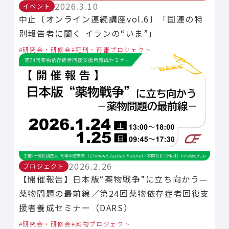
2026.3.10
イベント
中止〔オンライン連続講座vol.6〕「国連の特
別報告者に聞く イランの“いま”」
研究会・研修会
死刑・再審プロジェクト
2026.2.26
プロジェクト
【開催報告】日本版“薬物戦争”に立ち向かう—
薬物問題の最前線／第24回薬物依存症者回復支
援者養成セミナー（DARS）
研究会・研修会
薬物プロジェクト