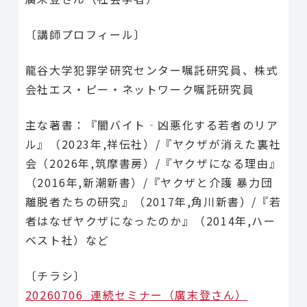
〔講師プロフィール〕
龍谷大学犯罪学研究センター嘱託研究員、株式
会社エス・ピー・ネットワーク嘱託研究員
主な著書：『闇バイト‐凶悪化する若者のリア
ル』（2023年,祥伝社）/『ヤクザが消えた裏社
会（2026年,筑摩書房）/『ヤクザになる理由』
（2016年,新潮新書）/『ヤクザと介護 暴力団
離脱者たちの研究』（2017年,角川新書）/『若
者はなぜヤクザになったのか』（2014年,ハー
ベスト社）など
〔チラシ〕
20260706_連続セミナー（廣末登さん）