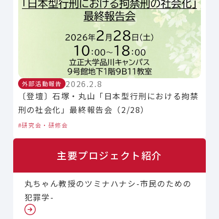
2026.2.8
外部活動報告
〔登壇〕石塚・丸山「日本型行刑における拘禁
刑の社会化」最終報告会（2/28）
研究会・研修会
主要プロジェクト紹介
丸ちゃん教授のツミナハナシ-市民のための
犯罪学-