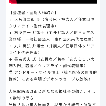
【登壇者・登場人物紹介】
🔸 大藪龍二郎 氏（陶芸家・被告人／任意団体
クリアライト副代表理事）
🔸 石塚伸一 弁護士（主任弁護人／龍谷大学名
誉教授／一般社団法人刑事司法未来代表理事）
🔸 丸井英弘 弁護士（弁護人／任意団体クリア
ライト代表理事）
🔸 長吉秀夫 氏（支援者／著書『あたらしい大
麻入門』著者／クリアライト副代表理事）
🎥 アンドルー・ワイル博士（統合医療の世界的
権威）による声明ビデオメッセージも放映！
大麻取締法改正と新たな監視社会の動き、そし
て裁判の行方——
見逃せない重大局面を、現場から報告・議論す