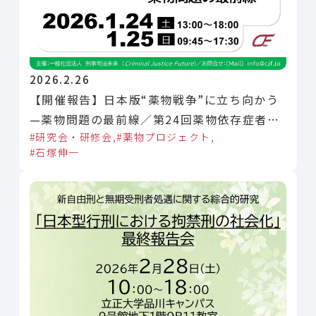
2026.2.26
【開催報告】日本版“薬物戦争”に立ち向かう
—薬物問題の最前線／第24回薬物依存症者回
研究会・研修会
薬物プロジェクト
復支援者養成セミナー（DARS）
石塚伸一