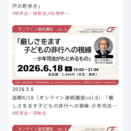
戸の町歩き」
研究会・研修会
石塚伸一
2026.5.6
延期6/18〔オンライン連続講座vol.6〕「厳
しさをます子どもの非行への視線-少年司法が
研究会・研修会
もとめるもの」